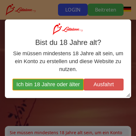
LOGIN
Beitreten
Bist du 18 Jahre alt?
Die internationale
Sie müssen mindestens 18 Jahre alt sein, um
Latin Dating-Webseite
ein Konto zu erstellen und diese Website zu
nutzen.
Latina Dating & Singles
Ich bin 18 Jahre oder älter
Ausfahrt
Sie müssen mindestens 18 Jahre alt sein, um ein Konto