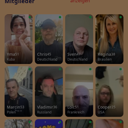
Mitglieder
anzeigen
Yma
Chris
Sven
Regina
51
45
47
38
Kuba
Deutschland
Deutschland
Brasilien
Marcin
Vladimir
Loïc
Cooper
53
36
51
25
Polen
Russland
Frankreich
USA