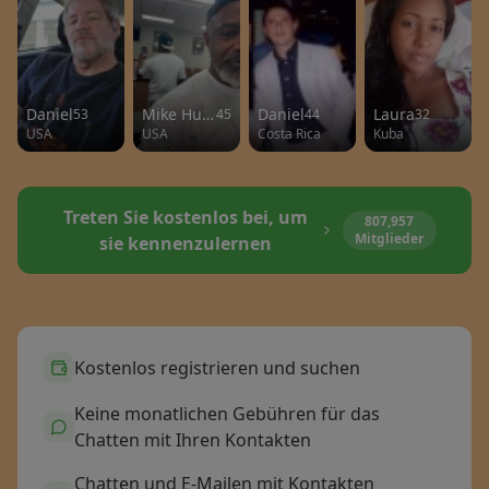
Daniel
Mike Huncho
Daniel
Laura
53
45
44
32
USA
USA
Costa Rica
Kuba
Treten Sie kostenlos bei, um
807,957
Mitglieder
sie kennenzulernen
Kostenlos registrieren und suchen
Keine monatlichen Gebühren für das
Chatten mit Ihren Kontakten
Chatten und E-Mailen mit Kontakten