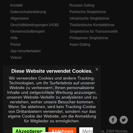
Kontakt
Russian Dating
Datenschutzerklärung
Polnische Singlebörse
Allgemeine
Ukrainische Singlebörse
Geschäftsbedingungen (AGB)
Thailändische Kontaktbörse
Gemeinschaftsregeln
Singlebörse für Transsexuelle
Hilfe
Philippinen Singlebörse
Preise
Asian Dating
App herunterladen
Videos
x
Sprachen
Diese Website verwendet Cookies.
Wir verwenden Cookies und andere Tracking-
Technologien, um Ihr Surferlebnis auf unserer
Website zu verbessern, Ihnen personalisierte
Inhalte und zielgerichtete Werbung anzuzeigen,
unseren Website-Verkehr zu analysieren und zu
verstehen, woher unsere Besucher kommen.
Wenn Sie ablehnen, wird kein Tracking-Cookie
von Drittanbietern verwendet, sondern nur das
eigene Cookie der Website, um die Anmeldung
für Mitglieder zu ermöglichen.
Akzeptieren
Ablehnen
Mehr
IKAY SOFTWARE PORTAL LIMITED
Xanthis 22, Kato Deftera, 2460 Nicosia,