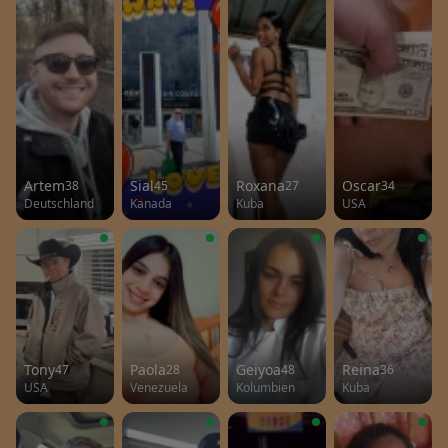
Artem
Sial
Roxana
Oscar
38
45
27
34
Deutschland
Kanada
Kuba
USA
Tony
Paola
Geiyoa
Reina
47
28
48
36
USA
Venezuela
Kolumbien
Kuba