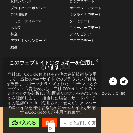
お問い合わせ
ロシアでデート
プライバシーポリシー
ポーランドでデート
ご利用規約
ウクライナでデート
コミュニティルール
タイでデート
ヘルプ
ニューハーフデート
料金
フィリピンデート
アプリをダウンロード
アジアでデート
動画
言語
x
このウェブサイトはクッキーを使用し
ています。
当社は、Cookieおよびその他の追跡技術を使用
して、当社のWebサイトでのブラウジング体験
を改善し、パーソナライズされたコンテンツとタ
ーゲット広告を表示し、当社のWebサイトのト
ラフィックを分析し、訪問者がどこから来ている
IKAY SOFTWARE PORTAL LIMITED
Xanthis 22, Kato Deftera, 2460
かを理解します。 拒否した場合、サードパーテ
Nicosia, Cyprus
ィの追跡Cookieは使用されませんが、メンバー
のログインを許可するためにWebサイトが所有
するCookieのみが使用されます。
受け入れる
衰退
もっと詳しく知
る