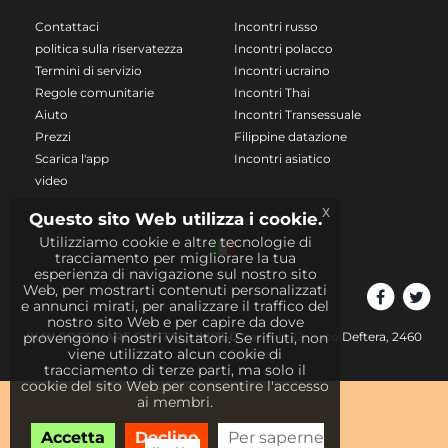
Contattaci
Incontri russo
politica sulla riservatezza
Incontri polacco
Termini di servizio
Incontri ucraino
Regole comunitarie
Incontri Thai
Aiuto
Incontri Transessuale
Prezzi
Filippine datazione
Scarica l'app
Incontri asiatico
video
x
Questo sito Web utilizza i cookie.
Le lingue
Utilizziamo cookie e altre tecnologie di
tracciamento per migliorare la tua
esperienza di navigazione sul nostro sito
Web, per mostrarti contenuti personalizzati
e annunci mirati, per analizzare il traffico del
nostro sito Web e per capire da dove
IKAY SOFTWARE PORTAL LIMITED
Xanthis 22, Kato Deftera, 2460
provengono i nostri visitatori. Se rifiuti, non
viene utilizzato alcun cookie di
Nicosia, Cyprus
tracciamento di terze parti, ma solo il
cookie del sito Web per consentire l'accesso
ai membri.
Accetta
Declino
Per saperne