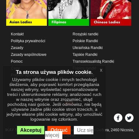
Kontakt
Rosyjski randki
Polityka prywatności
Polskie Randki
Zasady
Ukraińska Randki
Zasady wspólnotowe
Tajskie Randki
Pomoc
Transseksualistą Randki
Ceny
Filipiny randki
x
Ta strona używa plików cookie.
Pobierz aplikację
Asian Dating
Używamy plików cookie i innych technologii
Filmy
śledzenia, aby poprawić komfort przeglądania
naszej witryny, wyświetlać spersonalizowane
treści i ukierunkowane reklamy, analizować ruch
Języki
w naszej witrynie oraz zrozumieć, skąd
pochodzą nasi goście. Jeśli odmówisz, nie będą
używane żadne pliki cookie stron trzecich, a
jedynie własne pliki cookie witryny, aby umożliwić
logowanie się członkom.
Akceptuj
Odrzuć
Ucz się
IKAY SOFTWARE PORTAL LIMITED
Xanthis 22, Kato Deftera, 2460 Nicosia,
więcej
Cyprus